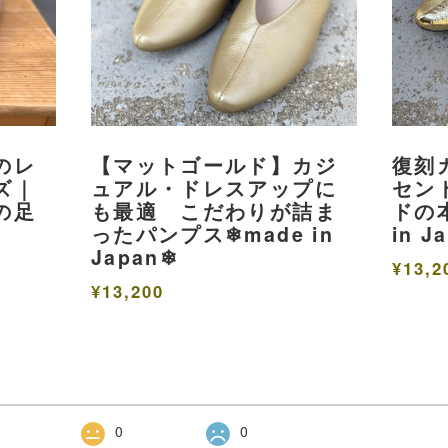
のレ
【マットゴールド】カジ
復刻
ズ｜
ュアル・ドレスアップに
セン
の足
も最適 こだわりが詰ま
ドの本
ったパンプス❄︎made in
in J
Japan❄︎
¥13,2
¥13,200
0
0