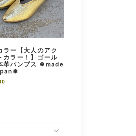
カラー【大人のアク
トカラー！】ゴール
革パンプス ❄︎made
apan❄︎
00