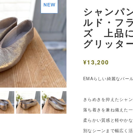
シャンパ
ルド・フ
ズ 上品
グリッタ
¥13,200
EMAらしい綺麗なパー
きらめきを抑えたシャン
落ち着きを兼ね備えた一
柔らかい質感と軽やかな
別なシーンまで幅広く活