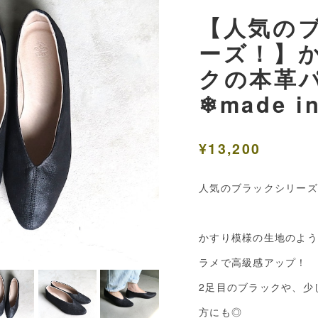
【人気の
ーズ！】
クの本革
❄︎made i
¥13,200
人気のブラックシリーズ
かすり模様の生地のよう
ラメで高級感アップ！
2足目のブラックや、少
方にも◎